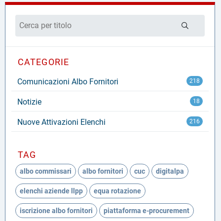
CATEGORIE
Comunicazioni Albo Fornitori
218
Notizie
18
Nuove Attivazioni Elenchi
216
TAG
albo commissari
albo fornitori
cuc
digitalpa
elenchi aziende llpp
equa rotazione
iscrizione albo fornitori
piattaforma e-procurement